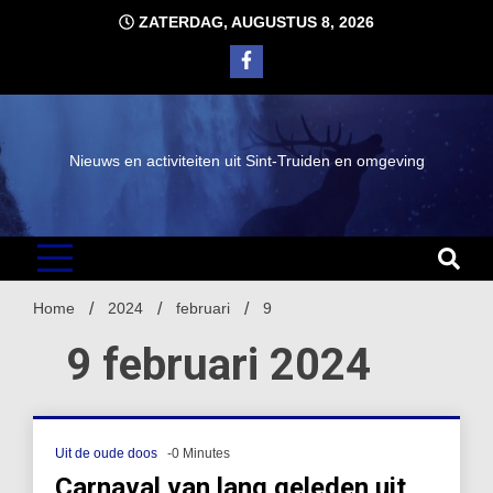
Ga
ZATERDAG, AUGUSTUS 8, 2026
naar
de
inhoud
Nieuws en activiteiten uit Sint-Truiden en omgeving
Home
2024
februari
9
9 februari 2024
Uit de oude doos
-0 Minutes
Carnaval van lang geleden uit