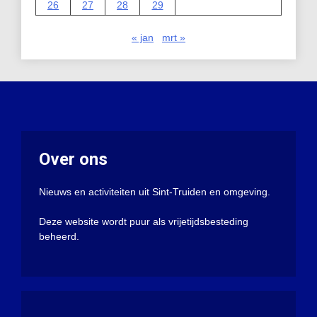
26
27
28
29
« jan
mrt »
Over ons
Nieuws en activiteiten uit Sint-Truiden en omgeving.
Deze website wordt puur als vrijetijdsbesteding
beheerd.