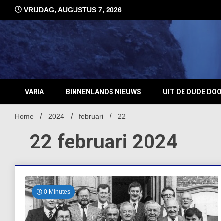
Ga
VRIJDAG, AUGUSTUS 7, 2026
naar
de
inhoud
VARIA
BINNENLANDS NIEUWS
UIT DE OUDE DO
Home
2024
februari
22
22 februari 2024
0 Minutes