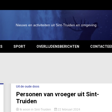
Nieuws en activiteiten uit Sint-Truiden en omgeving
OS
SPORT
OVERLIJDENSBERICHTEN
CONTACTEE
Uit de oude doos
Personen van vroeger uit Sint-
Truiden
Ik woon in Sint-Truiden
22 februari 2024