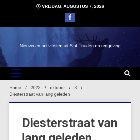
Ga
VRIJDAG, AUGUSTUS 7, 2026
naar
de
inhoud
Nieuws en activiteiten uit Sint-Truiden en omgeving
Home
2023
oktober
3
Diesterstraat van lang geleden
Diesterstraat van
lang geleden