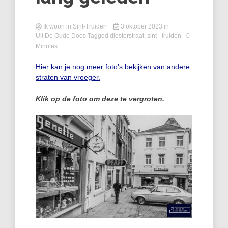
Ik woon in Sint-Truiden
3 oktober 2023
in
Uit De Oude Doos
Tagged
diesterstraat
,
sint - truiden
- 0
Minutes
Hier kan je nog meer foto’s bekijken van andere
straten van vroeger.
Klik op de foto om deze te vergroten.