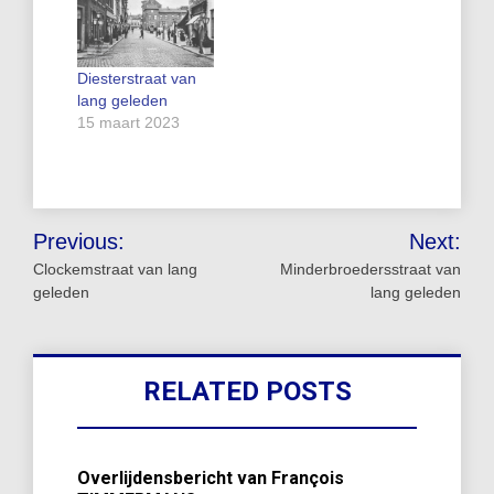
Diesterstraat van
lang geleden
15 maart 2023
Bericht
Previous:
Next:
navigatie
Clockemstraat van lang
Minderbroedersstraat van
geleden
lang geleden
RELATED POSTS
Overlijdensbericht van François