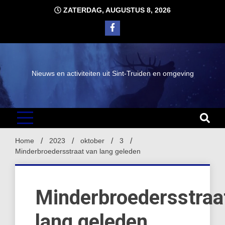
Ga
ZATERDAG, AUGUSTUS 8, 2026
naar
de
inhoud
Nieuws en activiteiten uit Sint-Truiden en omgeving
Home
2023
oktober
3
Minderbroedersstraat van lang geleden
Minderbroedersstraa
lang geleden