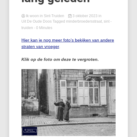
Ik woon in Sint-Truiden
3 oktober 2023
in
Uit De Oude Doos
Tagged
minderbroedersstraat
,
sint -
truiden
- 0 Minutes
Hier kan je nog meer foto’s bekijken van andere
straten van vroeger
.
Klik op de foto om deze te vergroten.