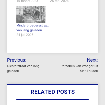
19 maart 2023
25 mei 2023
Minderbroedersstraat
van lang geleden
24 juli 2023
Bericht
Previous:
Next:
navigatie
Diesterstraat van lang
Personen van vroeger uit
geleden
Sint-Truiden
RELATED POSTS