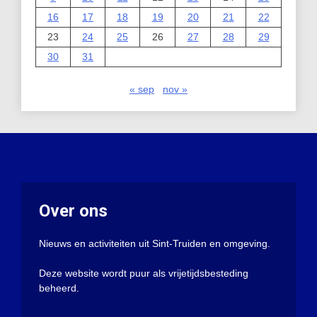
16
17
18
19
20
21
22
23
24
25
26
27
28
29
30
31
« sep
nov »
Over ons
Nieuws en activiteiten uit Sint-Truiden en omgeving.
Deze website wordt puur als vrijetijdsbesteding
beheerd.