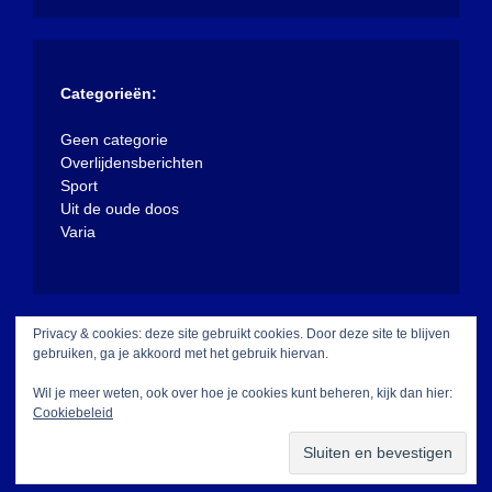
Categorieën:
Geen categorie
Overlijdensberichten
Sport
Uit de oude doos
Varia
Privacy & cookies: deze site gebruikt cookies. Door deze site te blijven
gebruiken, ga je akkoord met het gebruik hiervan.
Wil je meer weten, ook over hoe je cookies kunt beheren, kijk dan hier:
Cookiebeleid
Met trots aangedreven door WordPress
|
Thema:
XposeNews door
WalkerWP
.