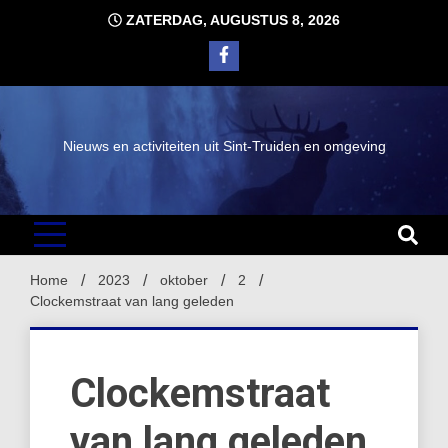
Ga
ZATERDAG, AUGUSTUS 8, 2026
naar
de
inhoud
Nieuws en activiteiten uit Sint-Truiden en omgeving
Home
2023
oktober
2
Clockemstraat van lang geleden
Clockemstraat
van lang geleden