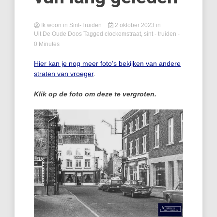
Ik woon in Sint-Truiden
2 oktober 2023
in
Uit De Oude Doos
Tagged
clockemstraat
,
sint - truiden
-
0 Minutes
Hier kan je nog meer foto’s bekijken van andere
straten van vroeger
.
Klik op de foto om deze te vergroten.