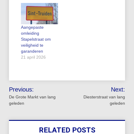
Aangepaste
omleiding
Stapelstraat om
veiligheid te
garanderen
21 april 2026
Bericht
Previous:
Next:
navigatie
De Grote Markt van lang
Diesterstraat van lang
geleden
geleden
RELATED POSTS