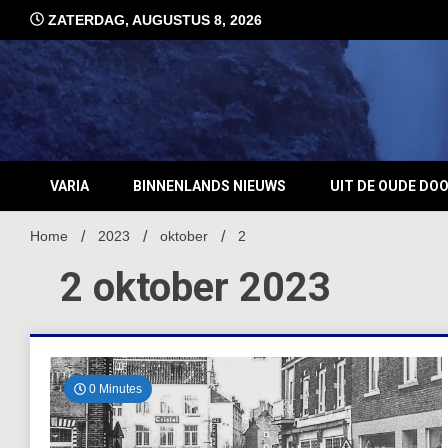
Ga
ZATERDAG, AUGUSTUS 8, 2026
naar
de
inhoud
VARIA
BINNENLANDS NIEUWS
UIT DE OUDE DO
Home
2023
oktober
2
2 oktober 2023
0 Minutes