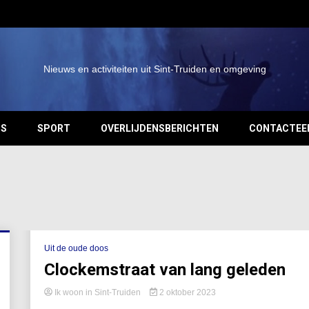
Nieuws en activiteiten uit Sint-Truiden en omgeving
OS
SPORT
OVERLIJDENSBERICHTEN
CONTACTEE
Uit de oude doos
Clockemstraat van lang geleden
Ik woon in Sint-Truiden
2 oktober 2023