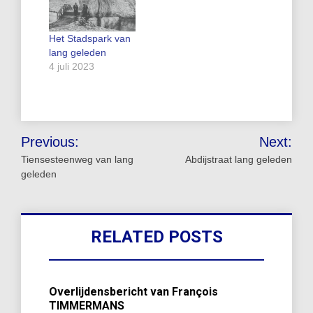
Het Stadspark van
lang geleden
4 juli 2023
Bericht
Previous:
Next:
navigatie
Tiensesteenweg van lang
Abdijstraat lang geleden
geleden
RELATED POSTS
Overlijdensbericht van François
TIMMERMANS