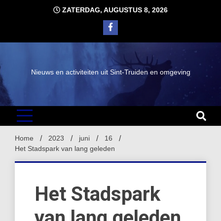
Ga
ZATERDAG, AUGUSTUS 8, 2026
naar
de
inhoud
Nieuws en activiteiten uit Sint-Truiden en omgeving
Home
2023
juni
16
Het Stadspark van lang geleden
Het Stadspark
van lang geleden