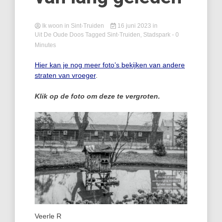
Ik woon in Sint-Truiden
16 juni 2023
in
Uit De Oude Doos
Tagged
Sint-Truiden
,
Stadspark
- 0
Minutes
Hier kan je nog meer foto’s bekijken van andere
straten van vroeger
.
Klik op de foto om deze te vergroten.
Veerle R