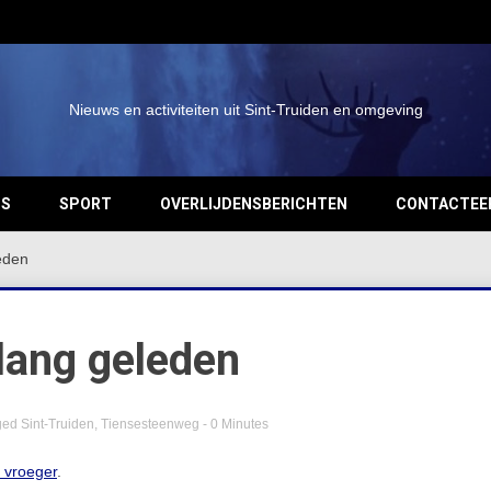
Nieuws en activiteiten uit Sint-Truiden en omgeving
OS
SPORT
OVERLIJDENSBERICHTEN
CONTACTEE
eden
lang geleden
ged
Sint-Truiden
,
Tiensesteenweg
- 0 Minutes
n vroeger
.