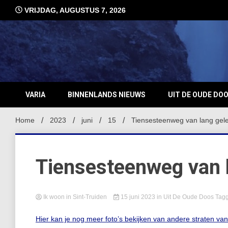
Ga
VRIJDAG, AUGUSTUS 7, 2026
naar
de
inhoud
VARIA
BINNENLANDS NIEUWS
UIT DE OUDE DO
Home
2023
juni
15
Tiensesteenweg van lang gel
Tiensesteenweg van 
Ik woon in Sint-Truiden
15 juni 2023
in
Uit De Oude Doos
Tag
Hier kan je nog meer foto’s bekijken van andere straten va