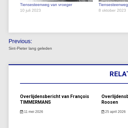
Tiensesteenweg van vroeger
Tiensesteenweg
10 juli 2023
8 oktober 2023
Bericht
Previous:
navigatie
Sint-Pieter lang geleden
RELA
Overlijdensbericht van François
Overlijdensb
TIMMERMANS
Roosen
11 mei 2026
25 april 2026