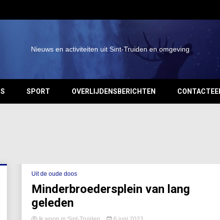
Nieuws en activiteiten uit Sint-Truiden en omgeving
OS
SPORT
OVERLIJDENSBERICHTEN
CONTACTEE
Uit de oude doos
Minderbroedersplein van lang
geleden
Ik woon in Sint-Truiden
6 juni 2023