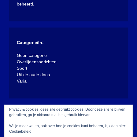
beheerd.
Categorieën:
Geen categorie
Overlijdensberichten
Sport
Uit de oude doos
Varia
Privacy & cookies: deze site gebruikt cookies. Door deze site te blijven
gebruiken, ga je akkoord met het gebruik hiervan.
Wil je meer weten, ook over hoe je cookies kunt beheren, kijk dan hier:
Cookiebeleid