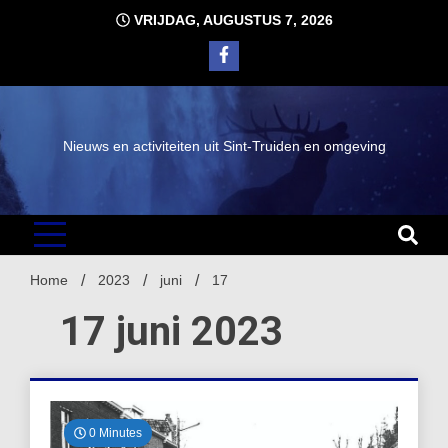
Ga
VRIJDAG, AUGUSTUS 7, 2026
naar
de
inhoud
Nieuws en activiteiten uit Sint-Truiden en omgeving
Home
2023
juni
17
17 juni 2023
0 Minutes