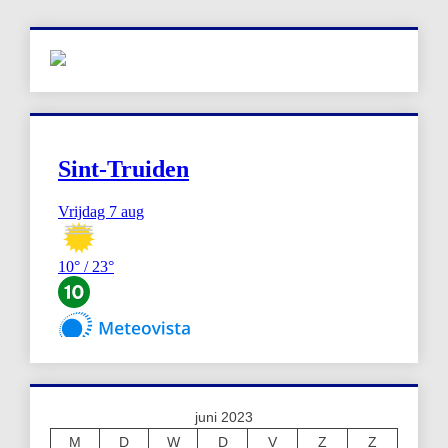
juni 2023
M
D
W
D
V
Z
Z