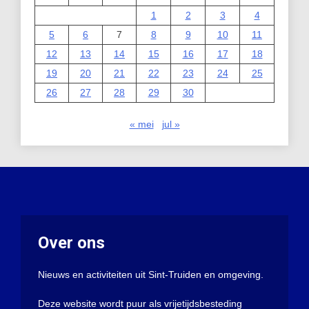
1
2
3
4
5
6
7
8
9
10
11
12
13
14
15
16
17
18
19
20
21
22
23
24
25
26
27
28
29
30
« mei
jul »
Over ons
Nieuws en activiteiten uit Sint-Truiden en omgeving.
Deze website wordt puur als vrijetijdsbesteding