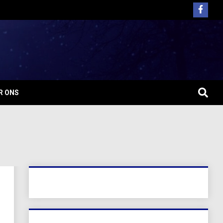
R ONS