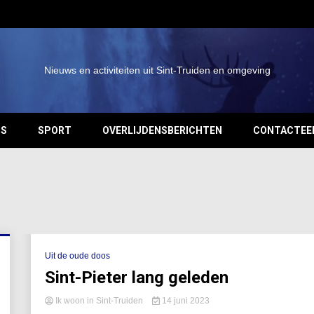
Nieuws en activiteiten uit Sint-Truiden en omgeving
OS
SPORT
OVERLIJDENSBERICHTEN
CONTACTEE
Uit de oude doos
Sint-Pieter lang geleden
Ik woon in Sint-Truiden
14 juni 2023