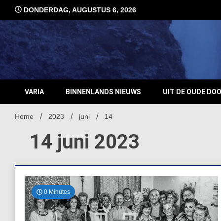
Ga
DONDERDAG, AUGUSTUS 6, 2026
naar
de
inhoud
VARIA
BINNENLANDS NIEUWS
UIT DE OUDE DO
Home
2023
juni
14
14 juni 2023
0 Minutes