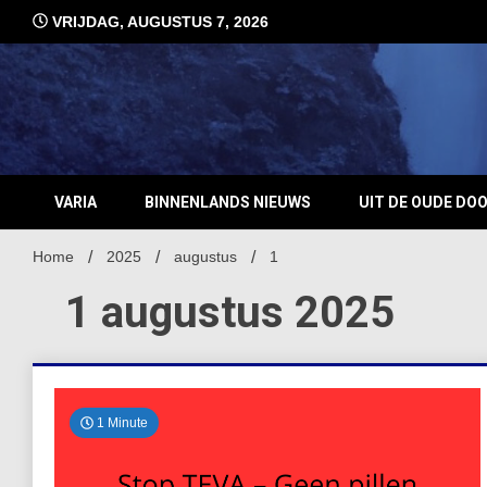
Ga
VRIJDAG, AUGUSTUS 7, 2026
naar
de
inhoud
VARIA
BINNENLANDS NIEUWS
UIT DE OUDE DO
Home
2025
augustus
1
1 augustus 2025
1 Minute