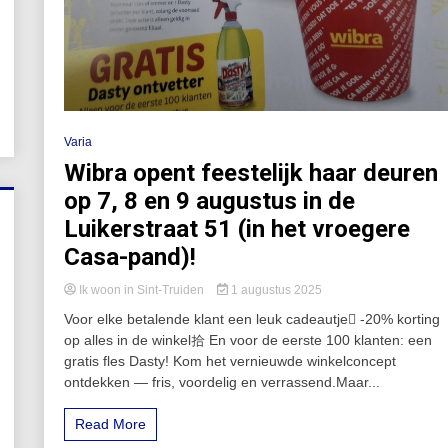
Varia
Wibra opent feestelijk haar deuren
op 7, 8 en 9 augustus in de
Luikerstraat 51 (in het vroegere
Casa-pand)!
Ik woon in Sint-Truiden
1 augustus 2025
Voor elke betalende klant een leuk cadeautje -20% korting
op alles in de winkel拾 En voor de eerste 100 klanten: een
gratis fles Dasty! Kom het vernieuwde winkelconcept
ontdekken — fris, voordelig en verrassend.Maar...
Read More