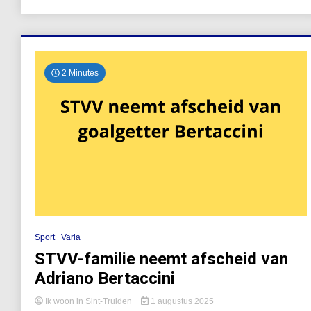
2 Minutes
Sport
Varia
STVV-familie neemt afscheid van
Adriano Bertaccini
Ik woon in Sint-Truiden
1 augustus 2025