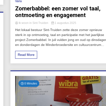
Varia
Zomerbabbel: een zomer vol taal,
ontmoeting en engagement
Ik woon in Sint-Truiden
1 augustus 2025
Het lokaal bestuur Sint-Truiden zette deze zomer opnieuw
sterk in op ontmoeting, taal en participatie met het jaarlijkse
project Zomerbabbel. In juli vulden jong en oud op dinsdage
en donderdagen de Minderbroedersite en cultuurcentrum...
Read More
0 Minutes