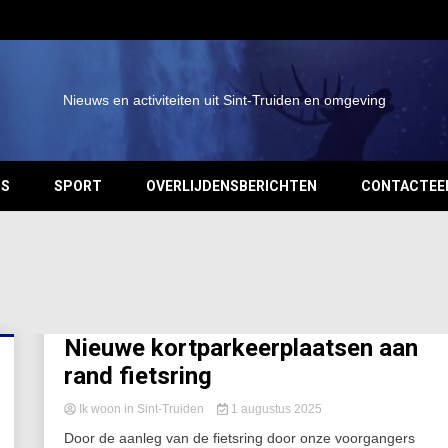
Nieuws en activiteiten uit Sint-Truiden en omgeving
OS
SPORT
OVERLIJDENSBERICHTEN
CONTACTEE
Nieuwe kortparkeerplaatsen aan
rand fietsring
Ik woon in Sint-Truiden
1 augustus 2025
Door de aanleg van de fietsring door onze voorgangers