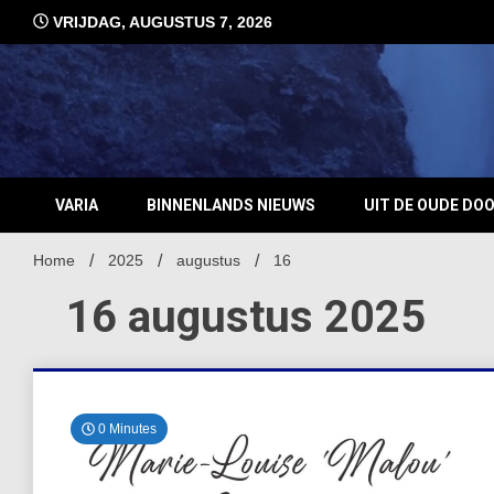
Ga
VRIJDAG, AUGUSTUS 7, 2026
naar
de
inhoud
VARIA
BINNENLANDS NIEUWS
UIT DE OUDE DO
Home
2025
augustus
16
16 augustus 2025
0 Minutes