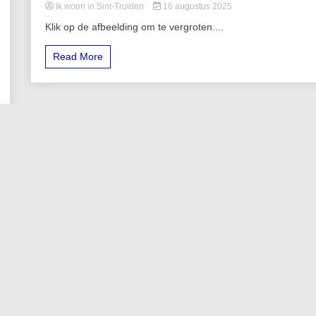
Ik woon in Sint-Truiden
16 augustus 2025
Klik op de afbeelding om te vergroten....
Read More