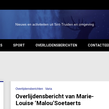
Nieuws en activiteiten uit Sint-Truiden en omgeving
OS
SPORT
OVERLIJDENSBERICHTEN
CONTACTEE
Overlijdensberichten
Varia
Overlijdensbericht van Marie-
Louise ‘Malou’Soetaerts