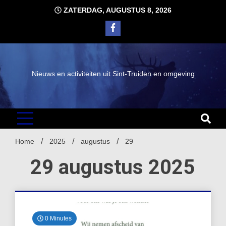
Ga
ZATERDAG, AUGUSTUS 8, 2026
naar
de
inhoud
Nieuws en activiteiten uit Sint-Truiden en omgeving
Home
2025
augustus
29
29 augustus 2025
0 Minutes