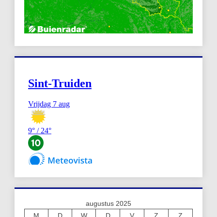
augustus 2025
M
D
W
D
V
Z
Z