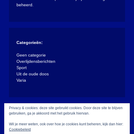
beheerd.
Categorieën:
Geen categorie
Overlijdensberichten
Sport
Uit de oude doos
Varia
Privacy & cookies: deze site gebruikt cookies. Door deze site te blijven
gebruiken, ga je akkoord met het gebruik hiervan.
Wil je meer weten, ook over hoe je cookies kunt beheren, kijk dan hier:
Cookiebeleid