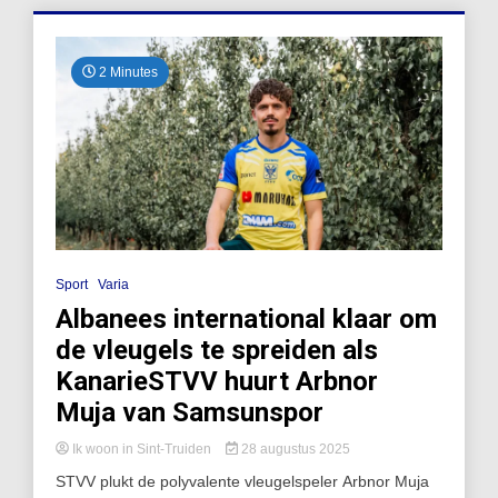
2 Minutes
Sport
Varia
Albanees international klaar om
de vleugels te spreiden als
KanarieSTVV huurt Arbnor
Muja van Samsunspor
Ik woon in Sint-Truiden
28 augustus 2025
STVV plukt de polyvalente vleugelspeler Arbnor Muja