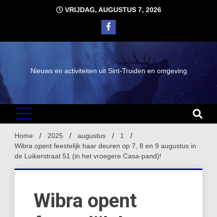
Ga
VRIJDAG, AUGUSTUS 7, 2026
naar
de
inhoud
Nieuws en activiteiten uit Sint-Truiden en omgeving
Home
2025
augustus
1
Wibra opent feestelijk haar deuren op 7, 8 en 9 augustus in
de Luikerstraat 51 (in het vroegere Casa-pand)!
Wibra opent