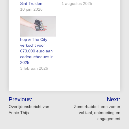
Sint-Truiden
1 augustus 2025
10 juni 2026
hop & The City
verkocht voor
673.000 euro aan
cadeaucheques in
2025!
3 februari 2026
Bericht
Previous:
Next:
navigatie
Overlijdensbericht van
Zomerbabbel: een zomer
Annie Thijs
vol taal, ontmoeting en
engagement