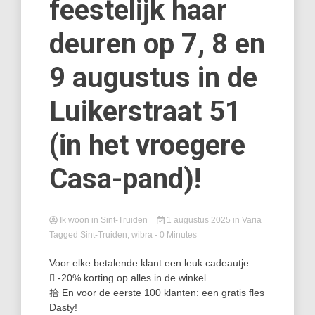
feestelijk haar
deuren op 7, 8 en
9 augustus in de
Luikerstraat 51
(in het vroegere
Casa-pand)!
Ik woon in Sint-Truiden
1 augustus 2025
in
Varia
Tagged
Sint-Truiden
,
wibra
- 0 Minutes
Voor elke betalende klant een leuk cadeautje
 -20% korting op alles in de winkel
拾 En voor de eerste 100 klanten: een gratis fles
Dasty!