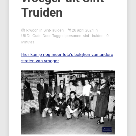
Truiden
Ik woon in Sint-Truiden
26 april 2024
in
Uit De Oude Doos
Tagged
personen
,
sint - truiden
- 0
Minutes
Hier kan je nog meer foto’s bekijken van andere
straten van vroeger