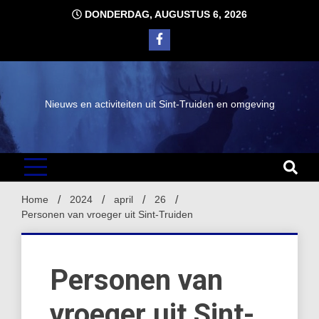
Ga
DONDERDAG, AUGUSTUS 6, 2026
naar
de
inhoud
Nieuws en activiteiten uit Sint-Truiden en omgeving
Home
2024
april
26
Personen van vroeger uit Sint-Truiden
Personen van
vroeger uit Sint-