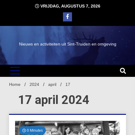
Ga
VRIJDAG, AUGUSTUS 7, 2026
naar
de
inhoud
Nieuws en activiteiten uit Sint-Truiden en omgeving
Home
2024
april
17
17 april 2024
0 Minutes