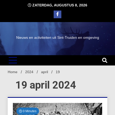
Ga
ZATERDAG, AUGUSTUS 8, 2026
naar
de
inhoud
Nieuws en activiteiten uit Sint-Truiden en omgeving
Home
2024
april
19
19 april 2024
0 Minutes