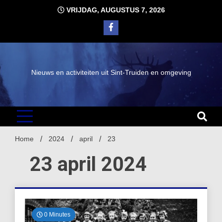
Ga
VRIJDAG, AUGUSTUS 7, 2026
naar
de
inhoud
Nieuws en activiteiten uit Sint-Truiden en omgeving
Home
2024
april
23
23 april 2024
0 Minutes