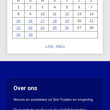
M
D
W
D
V
Z
Z
1
2
3
4
5
6
7
8
9
10
11
12
13
14
15
16
17
18
19
20
21
22
23
24
25
26
27
28
29
30
« mrt
mei »
Over ons
Nieuws en activiteiten uit Sint-Truiden en omgeving.
Deze website wordt puur als vrijetijdsbesteding