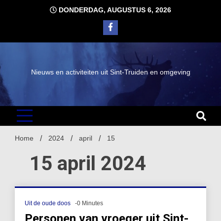
Ga
DONDERDAG, AUGUSTUS 6, 2026
naar
de
inhoud
Nieuws en activiteiten uit Sint-Truiden en omgeving
Home
2024
april
15
15 april 2024
Uit de oude doos
-0 Minutes
Personen van vroeger uit Sint-