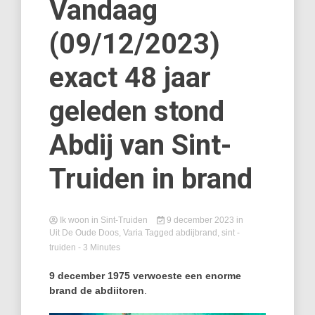
Vandaag
(09/12/2023)
exact 48 jaar
geleden stond
Abdij van Sint-
Truiden in brand
Ik woon in Sint-Truiden
9 december 2023
in
Uit De Oude Doos
,
Varia
Tagged
abdijbrand
,
sint -
truiden
- 3 Minutes
9 december 1975 verwoeste een enorme
brand de abdiitoren
.