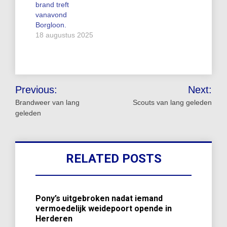
brand treft
vanavond
Borgloon.
18 augustus 2025
Bericht
Previous:
Next:
navigatie
Brandweer van lang
Scouts van lang geleden
geleden
RELATED POSTS
Pony’s uitgebroken nadat iemand
vermoedelijk weidepoort opende in
Herderen