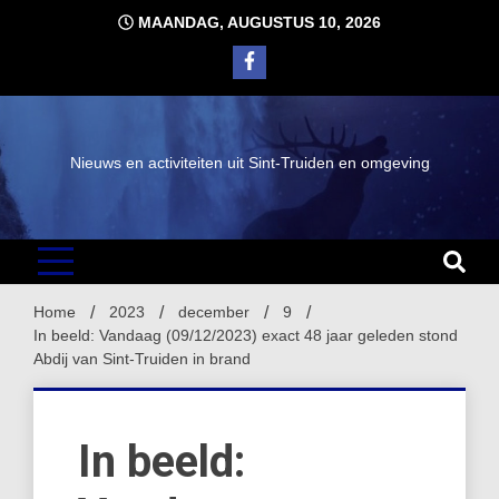
Ga
MAANDAG, AUGUSTUS 10, 2026
naar
de
inhoud
Nieuws en activiteiten uit Sint-Truiden en omgeving
Home
2023
december
9
In beeld: Vandaag (09/12/2023) exact 48 jaar geleden stond
Abdij van Sint-Truiden in brand
In beeld: