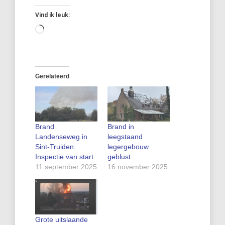
Vind ik leuk:
Aan
het
laden...
Gerelateerd
Brand
Brand in
Landenseweg in
leegstaand
Sint-Truiden:
legergebouw
Inspectie van start
geblust
11 september 2025
16 november 2025
Grote uitslaande