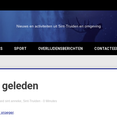
Nieuws en activiteiten uit Sint-Truiden en omgeving
OS
SPORT
OVERLIJDENSBERICHTEN
CONTACTEE
 geleden
ged
sint anneke
,
Sint-Truiden
- 0 Minutes
n vroeger
.