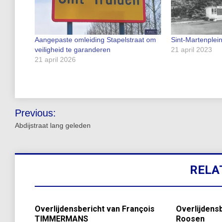
Aangepaste omleiding Stapelstraat om
Sint-Martenplei
veiligheid te garanderen
21 april 2023
21 april 2026
Bericht
Previous:
navigatie
Abdijstraat lang geleden
RELA
Overlijdensbericht van François
Overlijdensb
TIMMERMANS
Roosen