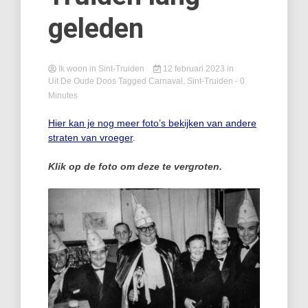
geleden
Ik woon in Sint-Truiden
12 februari 2023
in
Uit De Oude Doos
Tagged
Carnaval
,
Sint-Truiden
- 0
Minutes
Hier kan je nog meer foto’s bekijken van andere
straten van vroeger
.
Klik op de foto om deze te vergroten.