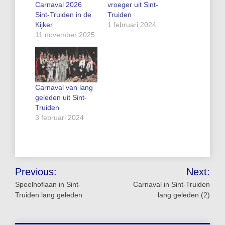
Carnaval 2026
vroeger uit Sint-
Sint-Truiden in de
Truiden
Kijker
1 februari 2024
11 november 2025
Carnaval van lang
geleden uit Sint-
Truiden
3 februari 2024
Bericht
Previous:
Next:
navigatie
Speelhoflaan in Sint-
Carnaval in Sint-Truiden
Truiden lang geleden
lang geleden (2)