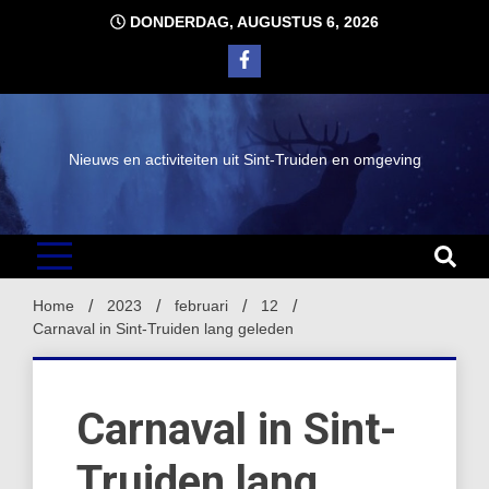
Ga
DONDERDAG, AUGUSTUS 6, 2026
naar
de
inhoud
Nieuws en activiteiten uit Sint-Truiden en omgeving
Home
2023
februari
12
Carnaval in Sint-Truiden lang geleden
Carnaval in Sint-
Truiden lang