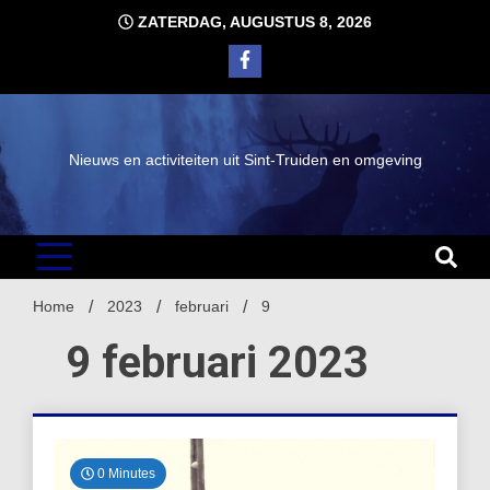
Ga
ZATERDAG, AUGUSTUS 8, 2026
naar
de
inhoud
Nieuws en activiteiten uit Sint-Truiden en omgeving
Home
2023
februari
9
9 februari 2023
0 Minutes