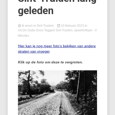
geleden
Ik woon in Sint-Truiden
10 februari 2023
in
Uit De Oude Doos
Tagged
Sint-Truiden
,
speelhoflaan
- 0
Minutes
Hier kan je nog meer foto’s bekijken van andere
straten van vroeger
.
Klik op de foto om deze te vergroten.