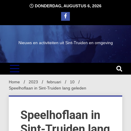
Ga
DONDERDAG, AUGUSTUS 6, 2026
naar
de
inhoud
Nieuws en activiteiten uit Sint-Truiden en omgeving
Home
2023
februari
10
Speelhoflaan in Sint-Truiden lang geleden
Speelhoflaan in
Sint-Truiden lang