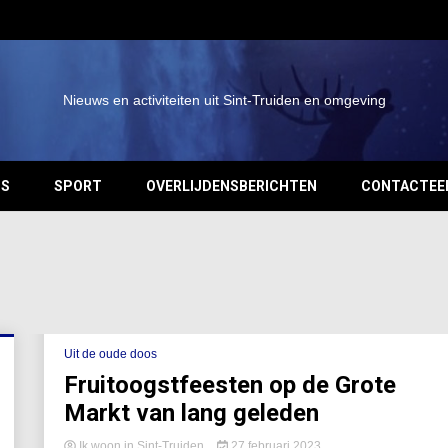
Nieuws en activiteiten uit Sint-Truiden en omgeving
OS
SPORT
OVERLIJDENSBERICHTEN
CONTACTEE
Uit de oude doos
Fruitoogstfeesten op de Grote
Markt van lang geleden
Ik woon in Sint-Truiden
27 februari 2023