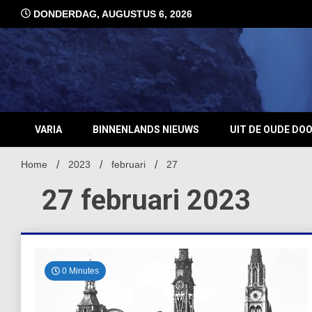
Ga
DONDERDAG, AUGUSTUS 6, 2026
naar
de
inhoud
VARIA
BINNENLANDS NIEUWS
UIT DE OUDE DO
Home
2023
februari
27
27 februari 2023
0 Minutes