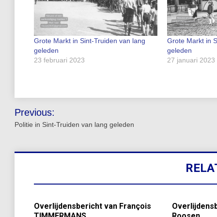
Grote Markt in Sint-Truiden van lang
Grote Markt in S
geleden
geleden
23 februari 2023
27 januari 2023
Bericht
Previous:
navigatie
Politie in Sint-Truiden van lang geleden
RELA
Overlijdensbericht van François
Overlijdensb
TIMMERMANS
Roosen