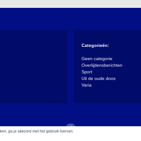
Categorieën:
Geen categorie
Overlijdensberichten
Sport
Uit de oude doos
Varia
iken, ga je akkoord met het gebruik hiervan.