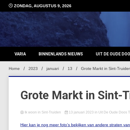
Ga
ZONDAG, AUGUSTUS 9, 2026
naar
de
inhoud
VARIA
BINNENLANDS NIEUWS
UIT DE OUDE DO
Home
2023
januari
13
Grote Markt in Sint-Truide
Grote Markt in Sint-
Ik woon in Sint-Truiden
13 januari 2023
in
Uit De Oude Doos
T
Hier kan je nog meer foto’s bekijken van andere straten va