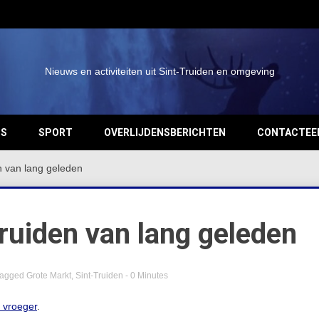
Nieuws en activiteiten uit Sint-Truiden en omgeving
OS
SPORT
OVERLIJDENSBERICHTEN
CONTACTEE
n van lang geleden
Truiden van lang geleden
agged
Grote Markt
,
Sint-Truiden
- 0 Minutes
n vroeger
.