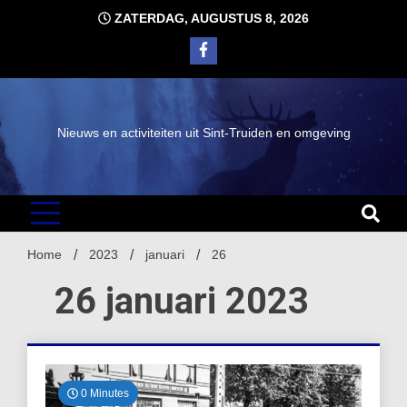
Ga
ZATERDAG, AUGUSTUS 8, 2026
naar
de
inhoud
Nieuws en activiteiten uit Sint-Truiden en omgeving
Home
2023
januari
26
26 januari 2023
0 Minutes