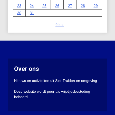
23
24
25
26
27
28
29
30
31
feb »
Over ons
Nieuws en activiteiten uit Sint-Truiden en omgeving.
Deze website wordt puur als vrijetijdsbesteding
beheerd.