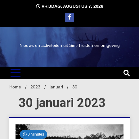
Ga
VRIJDAG, AUGUSTUS 7, 2026
naar
de
inhoud
Nieuws en activiteiten uit Sint-Truiden en omgeving
Home
2023
januari
30
30 januari 2023
0 Minutes