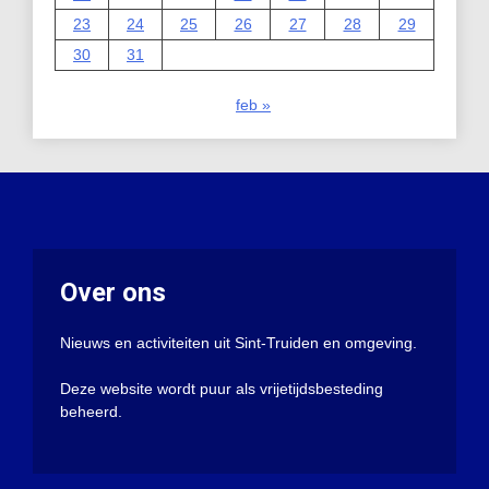
23
24
25
26
27
28
29
30
31
feb »
Over ons
Nieuws en activiteiten uit Sint-Truiden en omgeving.
Deze website wordt puur als vrijetijdsbesteding
beheerd.