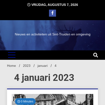
Ga
VRIJDAG, AUGUSTUS 7, 2026
naar
de
inhoud
Nieuws en activiteiten uit Sint-Truiden en omgeving
Home
2023
januari
4
4 januari 2023
0 Minutes