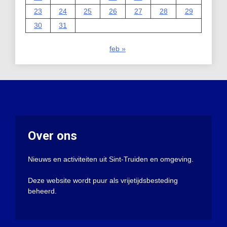
23
24
25
26
27
28
29
30
31
feb »
Over ons
Nieuws en activiteiten uit Sint-Truiden en omgeving.
Deze website wordt puur als vrijetijdsbesteding
beheerd.