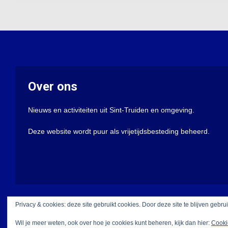
Over ons
Nieuws en activiteiten uit Sint-Truiden en omgeving.
Deze website wordt puur als vrijetijdsbesteding beheerd.
Privacy & cookies: deze site gebruikt cookies. Door deze site te blijven gebru
Wil je meer weten, ook over hoe je cookies kunt beheren, kijk dan hier:
Cooki