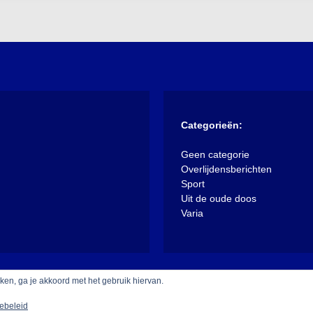
Categorieën:
Geen categorie
Overlijdensberichten
Sport
Uit de oude doos
Varia
iken, ga je akkoord met het gebruik hiervan.
ebeleid