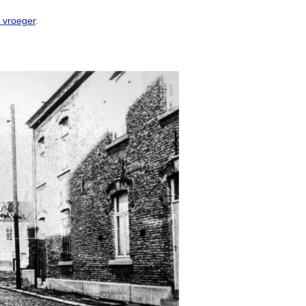
n vroeger
.