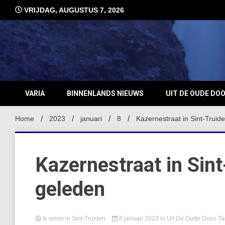
Ga
VRIJDAG, AUGUSTUS 7, 2026
naar
de
inhoud
VARIA
BINNENLANDS NIEUWS
UIT DE OUDE DO
Home
2023
januari
8
Kazernestraat in Sint-Truid
Kazernestraat in Sint
geleden
Ik woon in Sint-Truiden
8 januari 2023
in
Uit De Oude Doos
T