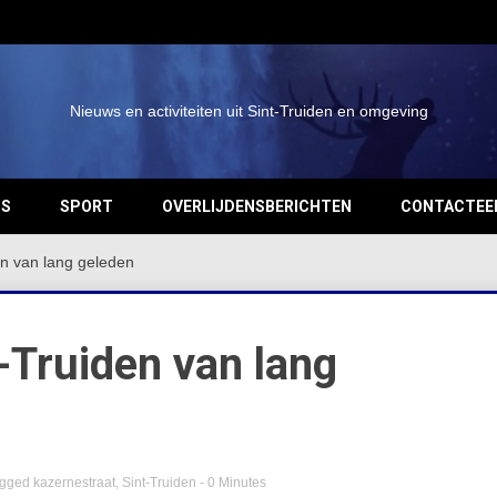
Nieuws en activiteiten uit Sint-Truiden en omgeving
OS
SPORT
OVERLIJDENSBERICHTEN
CONTACTEE
en van lang geleden
-Truiden van lang
agged
kazernestraat
,
Sint-Truiden
- 0 Minutes