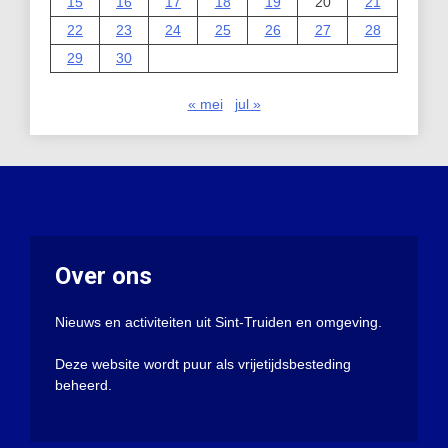
15
16
17
18
19
20
21
22
23
24
25
26
27
28
29
30
« mei
jul »
Over ons
Nieuws en activiteiten uit Sint-Truiden en omgeving.
Deze website wordt puur als vrijetijdsbesteding
beheerd.