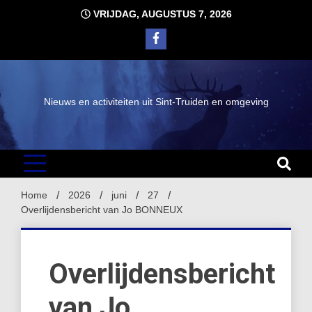
Ga
VRIJDAG, AUGUSTUS 7, 2026
naar
de
inhoud
Nieuws en activiteiten uit Sint-Truiden en omgeving
Home
2026
juni
27
Overlijdensbericht van Jo BONNEUX
Overlijdensbericht
van Jo