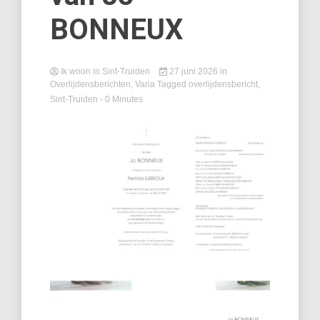
BONNEUX
Ik woon in Sint-Truiden
27 juni 2026
in
Overlijdensberichten
,
Varia
Tagged
overlijdensbericht
,
Sint-Truiden
- 0 Minutes