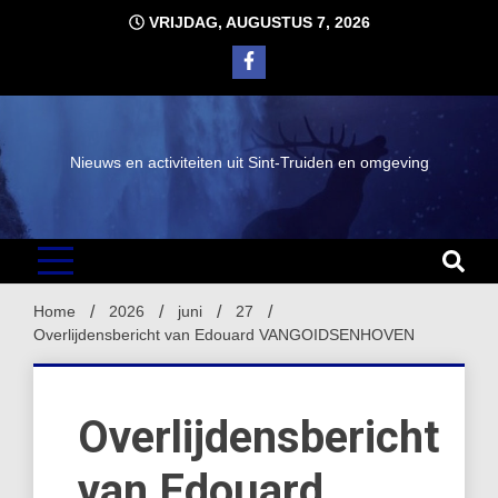
Ga
VRIJDAG, AUGUSTUS 7, 2026
naar
de
inhoud
Nieuws en activiteiten uit Sint-Truiden en omgeving
Home
2026
juni
27
Overlijdensbericht van Edouard VANGOIDSENHOVEN
Overlijdensbericht
van Edouard