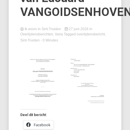
VANGOIDSENHOVE
Ik woon in Sint-Truiden
27 juni 2026
in
Overlijdensberichten
,
Varia
Tagged
overlijdensbericht
,
Sint-Truiden
- 0 Minutes
Deel dit bericht:
Facebook