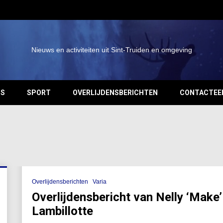
Nieuws en activiteiten uit Sint-Truiden en omgeving
OS
SPORT
OVERLIJDENSBERICHTEN
CONTACTEE
Overlijdensberichten
Varia
Overlijdensbericht van Nelly ‘Make’
Lambillotte