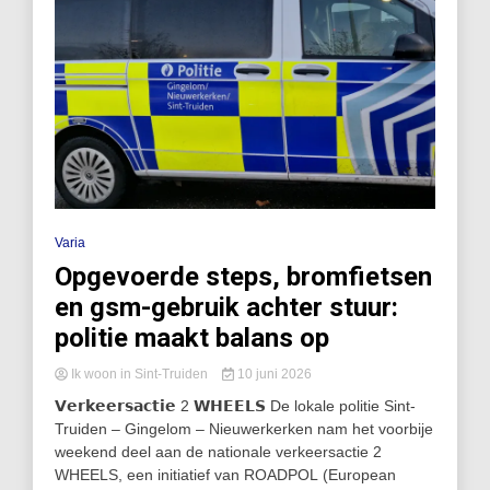
Varia
Opgevoerde steps, bromfietsen
en gsm-gebruik achter stuur:
politie maakt balans op
Ik woon in Sint-Truiden
10 juni 2026
𝗩𝗲𝗿𝗸𝗲𝗲𝗿𝘀𝗮𝗰𝘁𝗶𝗲 2 𝗪𝗛𝗘𝗘𝗟𝗦 De lokale politie Sint-
Truiden – Gingelom – Nieuwerkerken nam het voorbije
weekend deel aan de nationale verkeersactie 2
WHEELS, een initiatief van ROADPOL (European