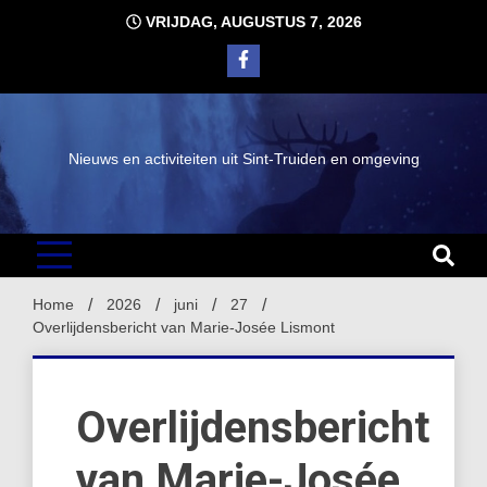
Ga
VRIJDAG, AUGUSTUS 7, 2026
naar
de
inhoud
Nieuws en activiteiten uit Sint-Truiden en omgeving
Home
2026
juni
27
Overlijdensbericht van Marie-Josée Lismont
Overlijdensbericht
van Marie-Josée