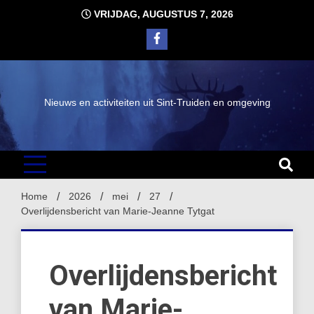
Ga
VRIJDAG, AUGUSTUS 7, 2026
naar
de
inhoud
Nieuws en activiteiten uit Sint-Truiden en omgeving
Home
2026
mei
27
Overlijdensbericht van Marie-Jeanne Tytgat
Overlijdensbericht
van Marie-