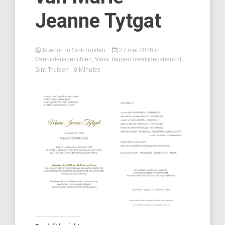
Jeanne Tytgat
Ik woon in Sint-Truiden
27 mei 2026
in
Overlijdensberichten
,
Varia
Tagged
overlijdensbericht
,
Sint-Truiden
- 0 Minutes