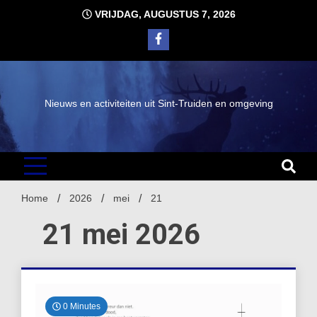
Ga
VRIJDAG, AUGUSTUS 7, 2026
naar
de
inhoud
Nieuws en activiteiten uit Sint-Truiden en omgeving
Home
2026
mei
21
21 mei 2026
0 Minutes