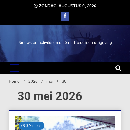
Ga
ZONDAG, AUGUSTUS 9, 2026
naar
de
inhoud
Nieuws en activiteiten uit Sint-Truiden en omgeving
Home
2026
mei
30
30 mei 2026
0 Minutes