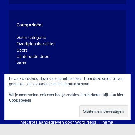
Categorieën:
Geen categorie
Overlijdensberichten
Sport
Uit de oude doos
Varia
Privacy & cookies: deze site gebruikt cookies. Door deze site te blijven
gebruiken, ga je akkoord met het gebruik hiervan.
Wil je meer weten, ook over hoe je cookies kunt beheren, kijk dan hier:
Cookiebeleid
Met trots aangedreven door WordPress
|
Thema:
XposeNews door
WalkerWP
.