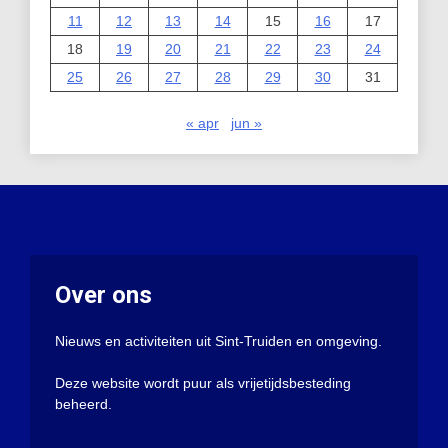
11
12
13
14
15
16
17
18
19
20
21
22
23
24
25
26
27
28
29
30
31
« apr
jun »
Over ons
Nieuws en activiteiten uit Sint-Truiden en omgeving.
Deze website wordt puur als vrijetijdsbesteding
beheerd.