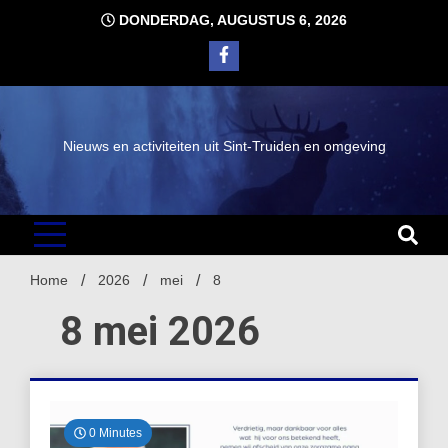
Ga
DONDERDAG, AUGUSTUS 6, 2026
naar
de
inhoud
Nieuws en activiteiten uit Sint-Truiden en omgeving
Home
2026
mei
8
8 mei 2026
0 Minutes