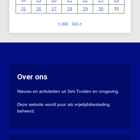
18
19
20
21
22
23
24
25
26
27
28
29
30
31
« apr
jun »
Over ons
Nieuws en activiteiten uit Sint-Truiden en omgeving.
Deze website wordt puur als vrijetijdsbesteding
beheerd.