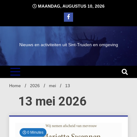
Ga
MAANDAG, AUGUSTUS 10, 2026
naar
de
inhoud
Nieuws en activiteiten uit Sint-Truiden en omgeving
Home
2026
mei
13
13 mei 2026
0 Minutes