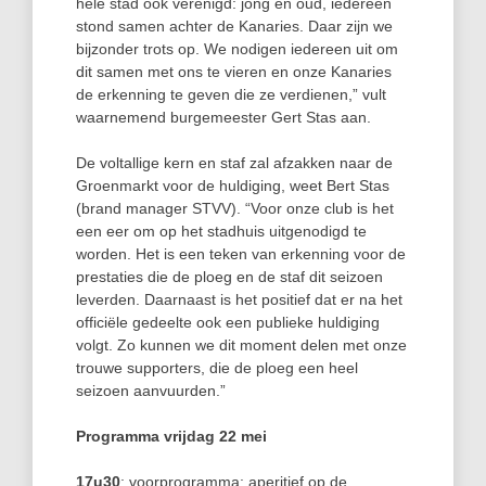
hele stad ook verenigd: jong en oud, iedereen
stond samen achter de Kanaries. Daar zijn we
bijzonder trots op. We nodigen iedereen uit om
dit samen met ons te vieren en onze Kanaries
de erkenning te geven die ze verdienen,” vult
waarnemend burgemeester Gert Stas aan.
De voltallige kern en staf zal afzakken naar de
Groenmarkt voor de huldiging, weet Bert Stas
(brand manager STVV). “Voor onze club is het
een eer om op het stadhuis uitgenodigd te
worden. Het is een teken van erkenning voor de
prestaties die de ploeg en de staf dit seizoen
leverden. Daarnaast is het positief dat er na het
officiële gedeelte ook een publieke huldiging
volgt. Zo kunnen we dit moment delen met onze
trouwe supporters, die de ploeg een heel
seizoen aanvuurden.”
Programma vrijdag 22 mei
17u30
: voorprogramma: aperitief op de