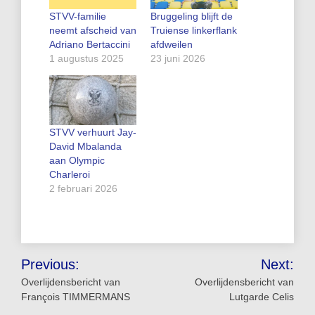
STVV-familie
Bruggeling blijft de
neemt afscheid van
Truiense linkerflank
Adriano Bertaccini
afdweilen
1 augustus 2025
23 juni 2026
STVV verhuurt Jay-
David Mbalanda
aan Olympic
Charleroi
2 februari 2026
Bericht
Previous:
Next:
navigatie
Overlijdensbericht van
Overlijdensbericht van
François TIMMERMANS
Lutgarde Celis