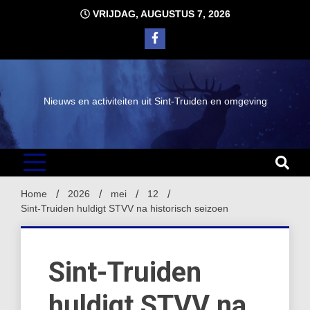
Ga
VRIJDAG, AUGUSTUS 7, 2026
naar
de
inhoud
Nieuws en activiteiten uit Sint-Truiden en omgeving
Home
2026
mei
12
Sint-Truiden huldigt STVV na historisch seizoen
Sint-Truiden
huldigt STVV na