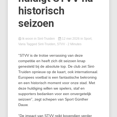
historisch
seizoen
Ik woon in Sint-Truiden
12 mei 2026
in
Sport
,
Varia
Tagged
Sint-Truiden
,
STVV
- 2 Minutes
“STVV is de trotse verrassing van deze
competitie en heeft zich dit seizoen knap
genesteld bij de absolute top. De club zet Sint-
Truiden opnieuw op de kaart, ook internationaal.
Europees voetbal is een fantastische bekroning
en een historisch moment voor onze stad. Met
deze huldiging willen we spelers, staf en
supporters bedanken voor een onvergetelijk
seizoen”, zegt schepen van Sport Günther
Dauw.
“De impact van STVV reikt bovendien verder