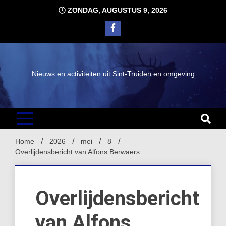
Ga
ZONDAG, AUGUSTUS 9, 2026
naar
de
inhoud
Nieuws en activiteiten uit Sint-Truiden en omgeving
Home
2026
mei
8
Overlijdensbericht van Alfons Berwaers
Overlijdensbericht
van Alfons