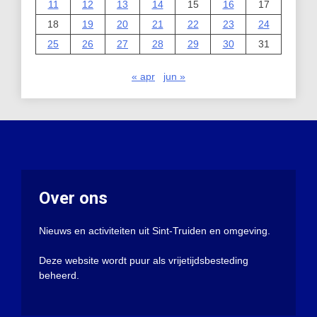
11
12
13
14
15
16
17
18
19
20
21
22
23
24
25
26
27
28
29
30
31
« apr
jun »
Over ons
Nieuws en activiteiten uit Sint-Truiden en omgeving.
Deze website wordt puur als vrijetijdsbesteding
beheerd.