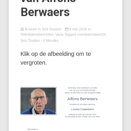
Berwaers
Ik woon in Sint-Truiden
8 mei 2026
in
Overlijdensberichten
,
Varia
Tagged
overlijdensbericht
,
Sint-Truiden
- 0 Minutes
Klik op de afbeelding om te
vergroten.