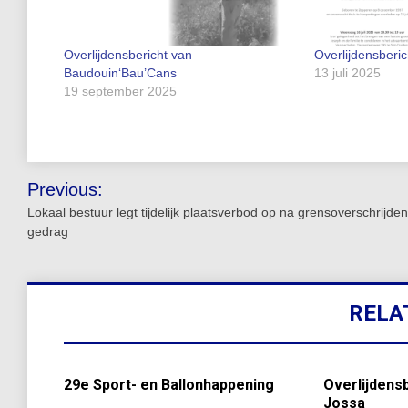
Overlijdensbericht van
Overlijdensberi
Baudouin‘Bau’Cans
13 juli 2025
19 september 2025
Bericht
Previous:
navigatie
Lokaal bestuur legt tijdelijk plaatsverbod op na grensoverschrijde
gedrag
RELA
29e Sport- en Ballonhappening
Overlijdens
Jossa