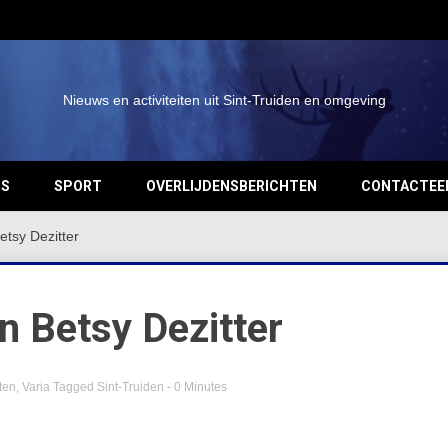
Nieuws en activiteiten uit Sint-Truiden en omgeving
OS
SPORT
OVERLIJDENSBERICHTEN
CONTACTEE
etsy Dezitter
n Betsy Dezitter
ten
,
Varia
Tagged
Sint-Truiden
- 0 Minutes