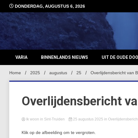
Ga
DONDERDAG, AUGUSTUS 6, 2026
naar
de
inhoud
VARIA
BINNENLANDS NIEUWS
UIT DE OUDE DO
Home
2025
augustus
25
Overlijdensbericht van B
Overlijdensbericht va
Ik woon in Sint-Truiden
25 augustus 2025
in
Overlijdensberich
Klik op de afbeelding om te vergroten.