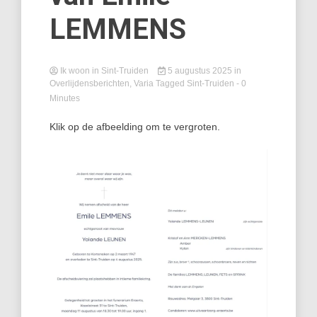
LEMMENS
Ik woon in Sint-Truiden
5 augustus 2025
in
Overlijdensberichten
,
Varia
Tagged
Sint-Truiden
- 0
Minutes
Klik op de afbeelding om te vergroten.