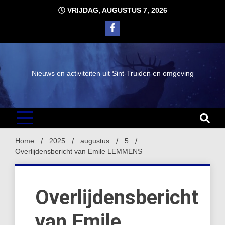
Ga
VRIJDAG, AUGUSTUS 7, 2026
naar
de
inhoud
Nieuws en activiteiten uit Sint-Truiden en omgeving
Home
2025
augustus
5
Overlijdensbericht van Emile LEMMENS
Overlijdensbericht
van Emile