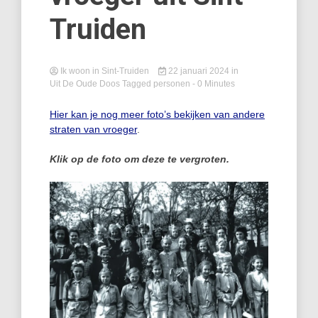
Truiden
Ik woon in Sint-Truiden
22 januari 2024
in
Uit De Oude Doos
Tagged
personen
- 0 Minutes
Hier kan je nog meer foto’s bekijken van andere
straten van vroeger
.
Klik op de foto om deze te vergroten.