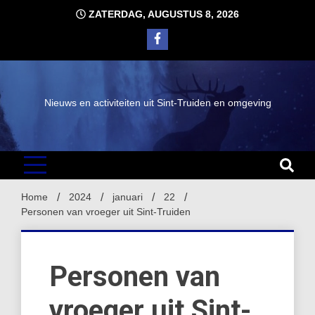
Ga
ZATERDAG, AUGUSTUS 8, 2026
naar
de
inhoud
Nieuws en activiteiten uit Sint-Truiden en omgeving
Home
2024
januari
22
Personen van vroeger uit Sint-Truiden
Personen van
vroeger uit Sint-